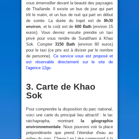
vous émerveiller devant la beauté des paysages
de Thaïlande. Il existe un bus de jour qui part
tôt le matin, et un bus de nuit qui part en début
de soirée. La durée du trajet est de
8h30
environ
, et le coût est de
600 Bath
(environ 15
euros). Vous devrez ensuite prendre un taxi
privé pour vous rendre de Suratthani à Khao
Sok. Compter
3150 Bath
(environ 80 euros)
pour le taxi (ce prix est à diviser par le nombre
de personne).
Ce service vous est proposé et
est réservable directement sur le site de
l'agence 12go
.
3. Carte de Khao
Sok
Pour comprendre la disposition du parc national,
voici une carte du principal lieu attractif : le lac
ratchaprapha, montrant
la géographie
environnementale
. Nous pouvons voir la place
prépondérante que prend l’étendue d'eau au
milieu du parc. Cheow Lan Lake correspond à la