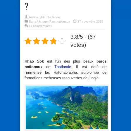
?
Auteur :
Allo Thaïlande
Dans
A la une
,
Parc nationaux
27 novembre 2015
11 commentaires
3.8/5 - (67
votes)
Khao Sok
est l'un des plus beaux
parcs
nationaux
de
Thaïlande
. Il est doté de
l'immense lac Ratchaprapha, surplombé de
formations rocheuses recouvertes de jungle.