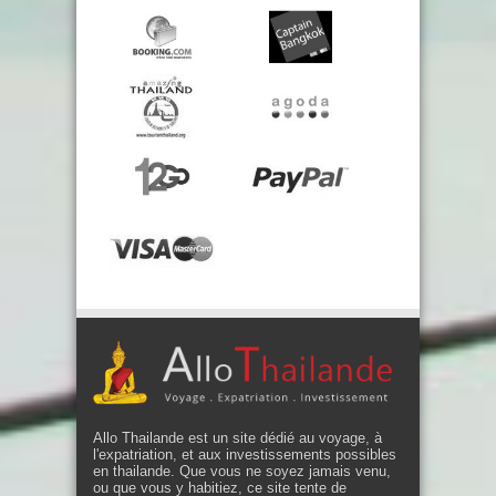
Allo Thailande est un site dédié au voyage, à
l'expatriation, et aux investissements possibles
en thailande. Que vous ne soyez jamais venu,
ou que vous y habitiez, ce site tente de