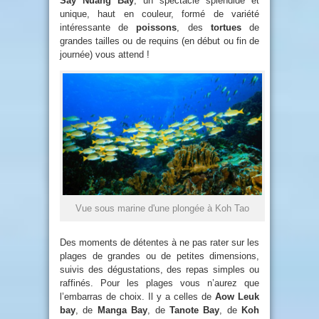
Say Nuang Bay
, un spectacle splendide et
unique, haut en couleur, formé de variété
intéressante de
poissons
, des
tortues
de
grandes tailles ou de requins (en début ou fin de
journée) vous attend !
Vue sous marine d'une plongée à Koh Tao
Des moments de détentes à ne pas rater sur les
plages de grandes ou de petites dimensions,
suivis des dégustations, des repas simples ou
raffinés. Pour les plages vous n’aurez que
l’embarras de choix. Il y a celles de
Aow Leuk
bay
, de
Manga Bay
, de
Tanote Bay
, de
Koh