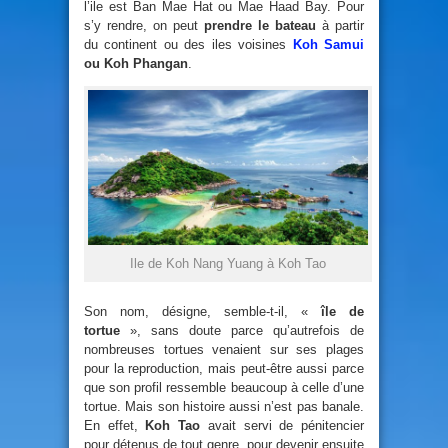
l’ile est Ban Mae Hat ou Mae Haad Bay. Pour
s’y rendre, on peut
prendre le bateau
à partir
du continent ou des iles voisines
Koh Samui
ou Koh Phangan
.
Ile de Koh Nang Yuang à Koh Tao
Son nom, désigne, semble-t-il, «
île de
tortue
», sans doute parce qu’autrefois de
nombreuses tortues venaient sur ses plages
pour la reproduction, mais peut-être aussi parce
que son profil ressemble beaucoup à celle d’une
tortue. Mais son histoire aussi n’est pas banale.
En effet,
Koh Tao
avait servi de pénitencier
pour détenus de tout genre, pour devenir ensuite