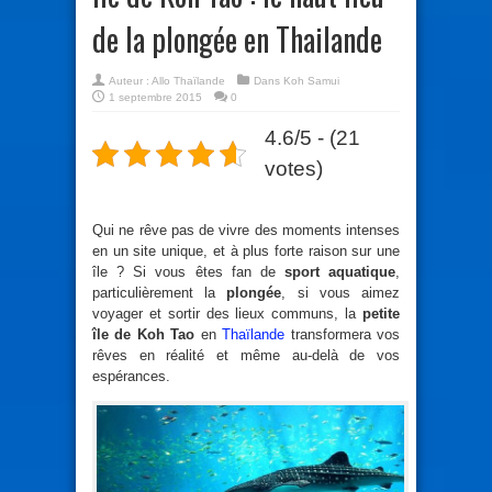
de la plongée en Thailande
Auteur :
Allo Thaïlande
Dans
Koh Samui
1 septembre 2015
0
4.6/5 - (21
votes)
Qui ne rêve pas de vivre des moments intenses
en un site unique, et à plus forte raison sur une
île ? Si vous êtes fan de
sport aquatique
,
particulièrement la
plongée
, si vous aimez
voyager et sortir des lieux communs, la
petite
île de Koh Tao
en
Thaïlande
transformera vos
rêves en réalité et même au-delà de vos
espérances.