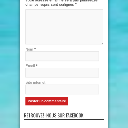
Votre adresse email ne sera pas publiéeLes
champs requis sont surlignés
*
Nom
*
Email
*
Site internet
RETROUVEZ-NOUS SUR FACEBOOK