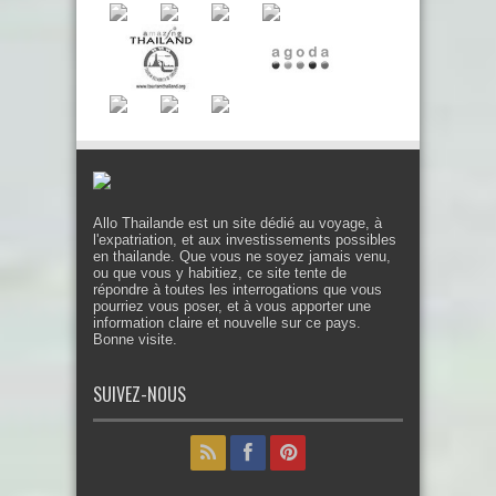
Allo Thailande est un site dédié au voyage, à
l'expatriation, et aux investissements possibles
en thailande. Que vous ne soyez jamais venu,
ou que vous y habitiez, ce site tente de
répondre à toutes les interrogations que vous
pourriez vous poser, et à vous apporter une
information claire et nouvelle sur ce pays.
Bonne visite.
SUIVEZ-NOUS