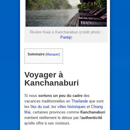
Rivière Kwai à Kanchanaburi (crédit photo :
Pantip
)
Sommaire
[
Masquer
]
Voyager à
Kanchanaburi
Si nous
sortons un peu du cadre
des
vacances traditionnelles en
Thaïlande
que sont
les
îles du sud
, les
villes historiques
et
Chiang
Mai
, certaines provinces comme
Kanchanaburi
méritent réellement le détour par l'
authenticité
qu'elle offre à ses visiteurs.