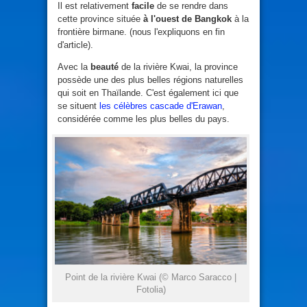
Il est relativement
facile
de se rendre dans
cette province située
à l'ouest de Bangkok
à la
frontière birmane. (nous l'expliquons en fin
d'article).
Avec la
beauté
de la rivière Kwai, la province
possède une des plus belles régions naturelles
qui soit en Thaïlande. C'est également ici que
se situent
les célèbres cascade d'Erawan
,
considérée comme les plus belles du pays.
Point de la rivière Kwai (© Marco Saracco |
Fotolia)