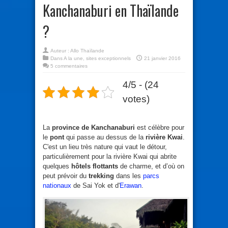
Kanchanaburi en Thaïlande
?
Auteur :
Allo Thaïlande
Dans
A la une
,
sites exceptionnels
21 janvier 2016
5 commentaires
4/5 - (24
votes)
La
province de Kanchanaburi
est célèbre pour
le
pont
qui passe au dessus de la
rivière Kwai
.
C'est un lieu très nature qui vaut le détour,
particulièrement pour la rivière Kwai qui abrite
quelques
hôtels flottants
de charme, et d’où on
peut prévoir du
trekking
dans les
parcs
nationaux
de Sai Yok et d'
Erawan
.