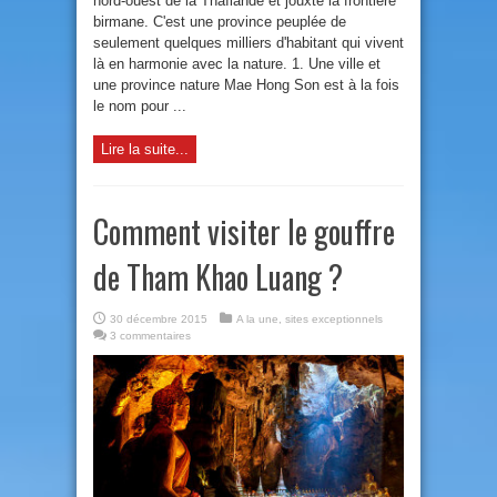
nord-ouest de la Thaïlande et jouxte la frontière
birmane. C'est une province peuplée de
seulement quelques milliers d'habitant qui vivent
là en harmonie avec la nature. 1. Une ville et
une province nature Mae Hong Son est à la fois
le nom pour ...
Lire la suite...
Comment visiter le gouffre
de Tham Khao Luang ?
30 décembre 2015
A la une
,
sites exceptionnels
3 commentaires