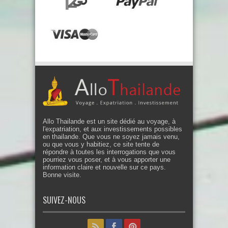
Allo Thailande est un site dédié au voyage, à
l'expatriation, et aux investissements possibles
en thailande. Que vous ne soyez jamais venu,
ou que vous y habitiez, ce site tente de
répondre à toutes les interrogations que vous
pourriez vous poser, et à vous apporter une
information claire et nouvelle sur ce pays.
Bonne visite.
SUIVEZ-NOUS