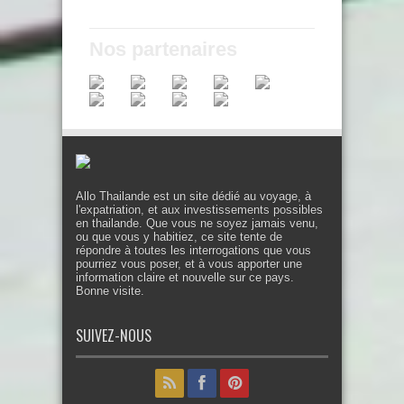
Nos partenaires
Allo Thailande est un site dédié au voyage, à
l'expatriation, et aux investissements possibles
en thailande. Que vous ne soyez jamais venu,
ou que vous y habitiez, ce site tente de
répondre à toutes les interrogations que vous
pourriez vous poser, et à vous apporter une
information claire et nouvelle sur ce pays.
Bonne visite.
SUIVEZ-NOUS