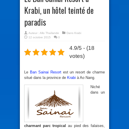
Krabi, un hôtel teinté de
paradis
Auteur :
Allo Thaïlande
Dans
Krabi
12 octobre 2015
0
4.9/5 - (18
votes)
Le
Ban Sainai Resort
est un resort de charme
situé dans la province de
Krabi
à Ao Nang.
Niché
dans un
charmant parc tropical
au pied des falaises,