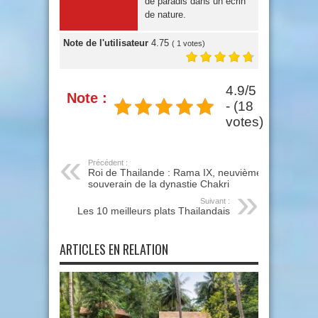
de paradis dans un écrin
de nature.
Note de l'utilisateur
4.75
(
1
votes)
4.9/5
Note :
- (18
votes)
Précédent :
Roi de Thailande : Rama IX, neuvième
souverain de la dynastie Chakri
Suivant :
Les 10 meilleurs plats Thailandais
ARTICLES EN RELATION