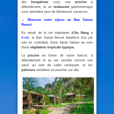
des
bungalows
cosy, une
piscine
à
débordement, et un
restaurant
gastronomique
vous attendent pour de fabuleuses vacances.
→ Réserver votre séjour au Ban Sainai
Resort
En retrait de la vie trépidante
d'Ao Nang
à
Krabi
, le Ban Sainai Resort bénéficie d'un joli
site en contrebas d'une haute falaise au sein
d'une
végétation tropicale typique.
La
piscine
en forme de vaste haricot, à
débordement et au sel, semble comme une
oasis au sein de cadre verdoyant, et les
palmiers
semblent se pencher sur elle.