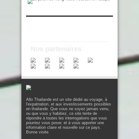
Nos partenaires
Allo Thailande est un site dédié au voyage, à
l'expatriation, et aux investissements possibles
en thailande. Que vous ne soyez jamais venu,
ou que vous y habitiez, ce site tente de
répondre à toutes les interrogations que vous
pourriez vous poser, et à vous apporter une
information claire et nouvelle sur ce pays.
Bonne visite.