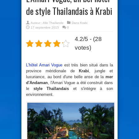
de style Thailandais à Krabi
Auteur :
Allo Thaïlande
Dans
Krabi
17 septembre 2015
0
4.2/5 - (28
votes)
L'hôtel Amari Vogue
est très bien situé dans la
province méridionale de
Krabi
, jungle et
luxuriance, au bord d'une belle anse de la
mer
d'Andaman
, l'Amari Vogue a été construit dans
le
style Thaïlandais
et s'intègre à son
environnement.