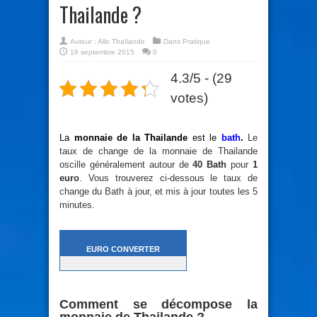
Thailande ?
Auteur :
Allo Thaïlande
Dans
Pratique
16 septembre 2015
0
4.3/5 - (29
votes)
La
monnaie de la Thailande
est le
bath
.
Le
taux de change de la monnaie de Thailande
oscille généralement autour de
40 Bath
pour
1
euro
. Vous trouverez ci-dessous le taux de
change du Bath à jour, et mis à jour toutes les 5
minutes.
EURO CONVERTER
Comment se décompose la