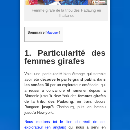
Femme girafe de la tribu des Padaung en
Thailande
Sommaire
[
Masquer
]
1. Particularité des
femmes girafes
Voici une particularité bien étrange qui semble
avoir été
découverte par le grand public dans
les années 30
par un explorateur américain, qui
a réussi à convaincre et ramener depuis la
Birmanie jusqu'à New-York des
femmes girafes
de la tribu des Padaung
, en train, depuis
Rangoon jusqu'à Cherbourg, puis en bateau
jusqu'à New-york.
Nous mettons ici le lien du récit de cet
explorateur (en anglais)
qui nous a servi en