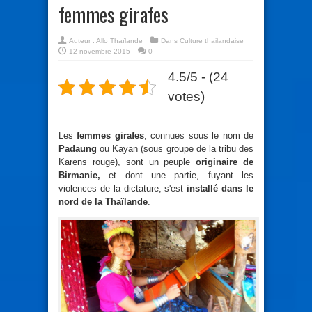
femmes girafes
Auteur :
Allo Thaïlande
Dans
Culture thailandaise
12 novembre 2015
0
4.5/5 - (24
votes)
Les
femmes girafes
, connues sous le nom de
Padaung
ou Kayan (sous groupe de la tribu des
Karens rouge), sont un peuple
originaire de
Birmanie,
et dont une partie, fuyant les
violences de la dictature, s'est
installé dans le
nord de la Thaïlande
.