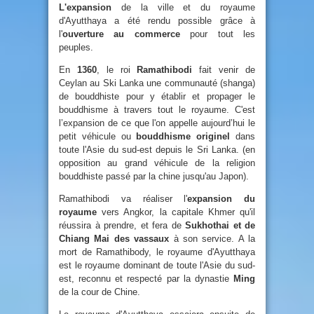
L'expansion
de la ville et du royaume
d'Ayutthaya a été rendu possible grâce à
l'
ouverture au commerce
pour tout les
peuples.
En
1360
, le roi
Ramathibodi
fait venir de
Ceylan au Ski Lanka une communauté (shanga)
de bouddhiste pour y établir et propager le
bouddhisme à travers tout le royaume. C'est
l’expansion de ce que l'on appelle aujourd’hui le
petit véhicule ou
bouddhisme originel
dans
toute l'Asie du sud-est depuis le Sri Lanka. (en
opposition au grand véhicule de la religion
bouddhiste passé par la chine jusqu'au Japon).
Ramathibodi va réaliser l'
expansion du
royaume
vers Angkor, la capitale Khmer qu'il
réussira à prendre, et fera de
Sukhothai et de
Chiang Mai des vassaux
à son service. A la
mort de Ramathibody, le royaume d'Ayutthaya
est le royaume dominant de toute l'Asie du sud-
est, reconnu et respecté par la dynastie
Ming
de la cour de Chine.