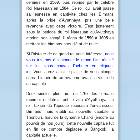
derniers en
1569,
puis reprise par le célèbre
Roi
Naresuan
en
1584
. Ce roi, qui avait passé
sa jeunesse en captivité chez les Birmans
après la prise d'Ayutthaya, pris une belle
revanche avec cette victoire. C'est justement
sous la période du roi Naresuan qu'Ayutthaya
atteigni son apogé. Il régna de
1590 à 1605
en
mettant les birmans hors d'état de nuire.
Si l'histoire de ce grand roi vous intéresse,
nous
vous invitons à visionner le grand film réalisé
sur lui, vous pouvez l'acheter en cliquant
ici.
Vous aurez ainsi le plaisir de vous plonger
dans l'histoire de ce royaume avant la visite de
sa capitale.
Deux siècles plus tard, en 1767, les birmans
reprirent et détruisirent la ville d'Ayutthaya. Le
roi Taksin de l'époque repoussa l'envahisseur
Birmans mais établi sa nouvelle capitale à
Thonburi. Issu de la dynastie Charki (encore au
pouvoir de nos jours), cette nouvelle capitale fut
en fin de compte déplacée à Bangkok, la
capitale actuelle.