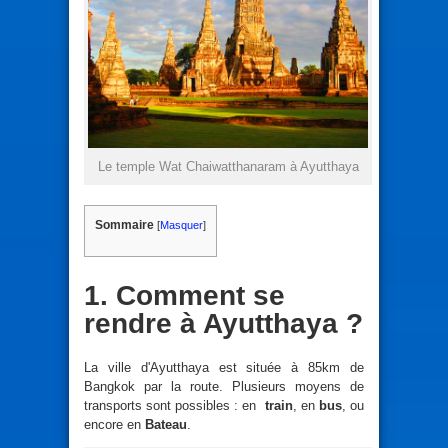
Le temple Wat Chaiwatthanaram à Ayutthaya
Sommaire
[
Masquer
]
1. Comment se
rendre à Ayutthaya ?
La ville d'Ayutthaya est située à 85km de
Bangkok par la route. Plusieurs moyens de
transports sont possibles : en
train
, en
bus
, ou
encore en
Bateau
.