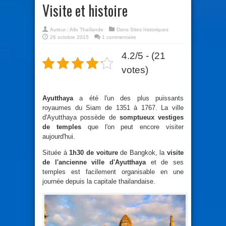
Visite et histoire
Auteur :
Allo Thaïlande
Dans
Sites historiques
26 octobre 2015
1 commentaire
4.2/5 - (21
votes)
Ayutthaya
a été l'un des plus puissants
royaumes du Siam de 1351 à 1767. La ville
d'Ayutthaya possède de
somptueux vestiges
de temples
que l'on peut encore visiter
aujourd'hui.
Située à
1h30 de voiture
de Bangkok, la
visite
de l'ancienne ville d'Ayutthaya
et de ses
temples est facilement organisable en une
journée depuis la capitale thailandaise.