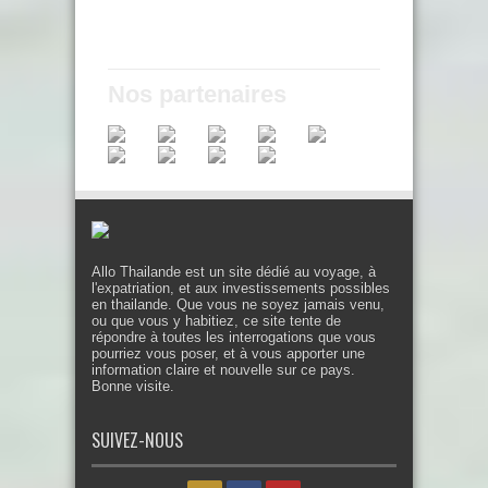
Nos partenaires
Allo Thailande est un site dédié au voyage, à
l'expatriation, et aux investissements possibles
en thailande. Que vous ne soyez jamais venu,
ou que vous y habitiez, ce site tente de
répondre à toutes les interrogations que vous
pourriez vous poser, et à vous apporter une
information claire et nouvelle sur ce pays.
Bonne visite.
SUIVEZ-NOUS